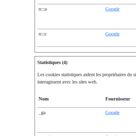
rc::a
Google
rc::c
Google
Statistiques (4)
Les cookies statistiques aident les propriétaires d
interagissent avec les sites web.
Nom
Fournisseur
_ga
Google