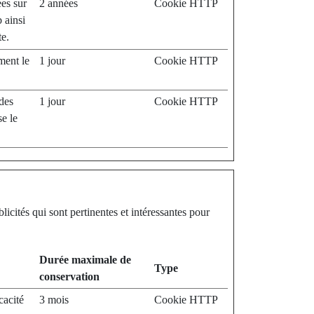
ées sur
2 années
Cookie HTTP
b ainsi
te.
ment le
1 jour
Cookie HTTP
 des
1 jour
Cookie HTTP
se le
licités qui sont pertinentes et intéressantes pour
Durée maximale de
Type
conservation
cacité
3 mois
Cookie HTTP