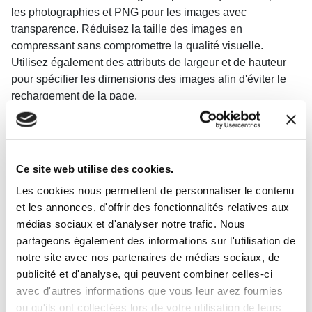
les photographies et PNG pour les images avec
transparence. Réduisez la taille des images en
compressant sans compromettre la qualité visuelle.
Utilisez également des attributs de largeur et de hauteur
pour spécifier les dimensions des images afin d'éviter le
rechargement de la page.
Ce site web utilise des cookies.
Les cookies nous permettent de personnaliser le contenu
et les annonces, d'offrir des fonctionnalités relatives aux
médias sociaux et d'analyser notre trafic. Nous
Expériences immersives
partageons également des informations sur l'utilisation de
notre site avec nos partenaires de médias sociaux, de
publicité et d'analyse, qui peuvent combiner celles-ci
Les expériences immersives sont de plus en plus
avec d'autres informations que vous leur avez fournies
populaires dans la conception web. Elles utilisent des
ou qu'ils ont collectées lors de votre utilisation de leurs
animations, des effets visuels et sonores pour créer des