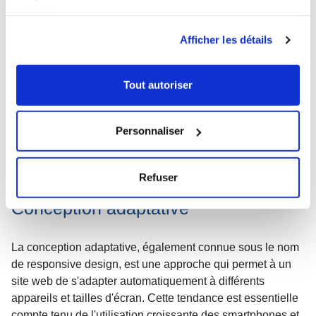
services.
expériences interactives et captivantes. Des technologies
telles que la réalité virtuelle (VR) et la réalité augmentée
Afficher les détails
(AR) sont également intégrées pour offrir des expériences
encore plus immersives.
Tout autoriser
Personnaliser
Refuser
Conception adaptative
La conception adaptative, également connue sous le nom
de responsive design, est une approche qui permet à un
site web de s'adapter automatiquement à différents
appareils et tailles d'écran. Cette tendance est essentielle
compte tenu de l'utilisation croissante des smartphones et