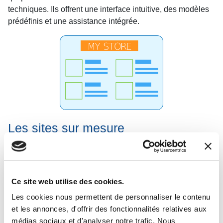
techniques. Ils offrent une interface intuitive, des modèles
prédéfinis et une assistance intégrée.
Les sites sur mesure
Les sites sur mesure sont créés spécifiquement pour
répondre aux besoins uniques d'une entreprise.
Contrairement aux CMS populaires et aux constructeurs
Ce site web utilise des cookies.
de sites, les sites sur mesure offrent une flexibilité totale en
Les cookies nous permettent de personnaliser le contenu
termes de conception, de fonctionnalités et de
et les annonces, d'offrir des fonctionnalités relatives aux
performances.
médias sociaux et d'analyser notre trafic. Nous