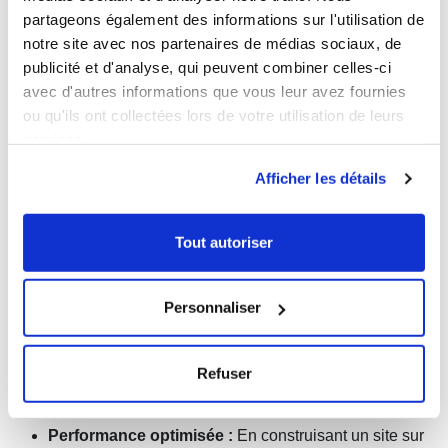
partageons également des informations sur l'utilisation de
notre site avec nos partenaires de médias sociaux, de
publicité et d'analyse, qui peuvent combiner celles-ci
avec d'autres informations que vous leur avez fournies
ou qu'ils ont collectées lors de votre utilisation de leurs
services.
Les avantages des sites sur mesure
Afficher les détails
Conception personnalisée :
Avec un site sur
Tout autoriser
mesure, vous pouvez concevoir une interface unique
qui reflète l'identité de votre entreprise et se démarque
de la concurrence.
Personnaliser
Fonctionnalités spécifiques :
Les sites sur mesure
vous permettent d'ajouter des fonctionnalités
spécifiques à votre activité sans être limité par les
Refuser
fonctionnalités prédéfinies des CMS ou constructeurs
de sites.
Performance optimisée :
En construisant un site sur